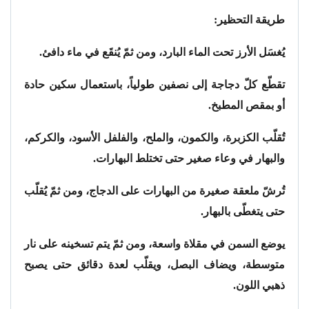
طريقة التحظير:
يُغسَل الأرز تحت الماء البارد، ومن ثمّ يُنقَع في ماء دافئ.
تقطّع كلّ دجاجة إلى نصفين طولياً، باستعمال سكين حادة
أو بمقص المطبخ.
تُقلّب الكزبرة، والكمون، والملح، والفلفل الأسود، والكركم،
والبهار في وعاء صغير حتى تختلط البهارات.
تُرشّ ملعقة صغيرة من البهارات على الدجاج، ومن ثمّ يُقلّب
حتى يتغطّى بالبهار.
يوضع السمن في مقلاة واسعة، ومن ثمّ يتم تسخينه على نار
متوسطة، ويضاف البصل، ويقلّب لعدة دقائق حتى يصبح
ذهبي اللون.