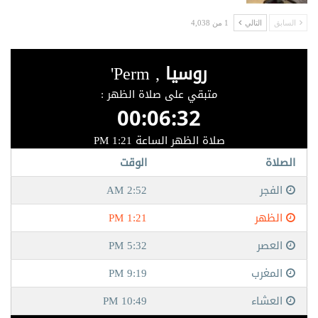
السابق
التالي
1 من 4,038