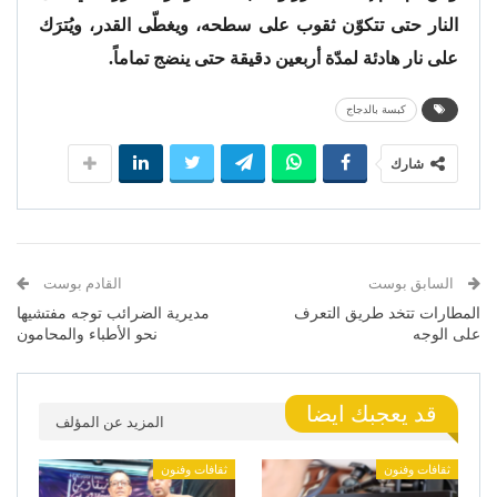
النار حتى تتكوّن ثقوب على سطحه، ويغطّى القدر، ويُترَك
على نار هادئة لمدّة أربعين دقيقة حتى ينضج تماماً.
كبسة بالدجاج
شارك
السابق بوست
القادم بوست
المطارات تتخد طريق التعرف
مديرية الضرائب توجه مفتشيها
على الوجه
نحو الأطباء والمحامون
قد يعجبك ايضا
المزيد عن المؤلف
ثقافات وفنون
ثقافات وفنون