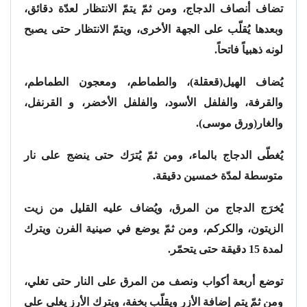
تضاف أنصاف الدجاج، ومن ثمّ يتمّ الانتظار لعدّة دقائق،
وبعدها يُقلّب على الجهة الأخرى، ويتمّ الانتظار حتى يصبح
لونه ذهبياً فاتحاً.
يُضاف الهيل(قعقلة)، والطماطم، ومعجون الطماطم،
والقرفة، والفلفل الأسود، والفلفل الأخضر، و القرنفل،
والغار(ورق موسى).
يُغطّى الدجاج بالماء، ومن ثمّ يُترَك حتى ينضج على نار
متوسطة لمدّة خمسين دقيقة.
يُخرَج الدجاج من المرق، ويُضاف عليه القليل من زيت
الزيتون، والكركم، ومن ثمّ يوضع في صينية الفرن ويترك
لمدة 15 دقيقة حتى يتحمّر.
توضع أربعة أكواب ونصف من المرق على النار حتى تغلي،
ومن ثمّ يتم إضافة الأزر ويقلّب بخفة، ويترك الأرز يغلي على