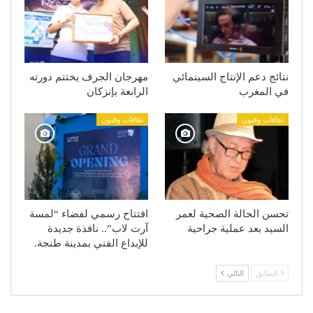
نتائج دعم الإنتاج السينمائي
مهرجان الجرف يختتم دورته
في المغرب
الرابعة بإنزكان
ثقافات وفنون
ثقافات وفنون
تحسن الحالة الصحية لعمر
افتتاح رسمي لفضاء “لمسة
السيد بعد عملية جراحية
آرت لاب”.. نافذة جديدة
للإبداع الفني بمدينة طنجة.
السابق
التالي