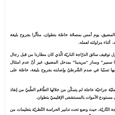
لمضيق، يوم أمس بمصحّة خاصّة بتطوان، متأثّرا بجروح بليغة
 أثناء مزاولته لعمله.
توقيف سائق الدرّاجة الناريّة الّذي كان مطاردا من قبل رجال
ا سمير” ومدار “مريدينا” بمدخل المضيق، غير أنّ عدم امتثال
د بها تسبّبا في صدم الشّرطيّ وإصابته بجروح بليغة، خاصّة على
 جراحيّة عاجلة لم يتمكّن من خلالها الطّاقم الطّبيّ من إنقاذ
لى مستودع الأموات بالمستشفى الإقليميّ بتطوان.
 النّاريّة، حيث وضع تحت تدابير الحراسة النّظريّة بتعليمات من