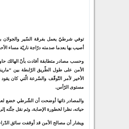
توفي شرطيّ يعمل بفرقة السّير والجولان با
أصيب بها بعدما صدمته درّاجة ناريّة مساء الأحد،
وحسب مصادر متطابقة أفادت بأنّ الهالك حاول 
الأمن على طول الطّريق الرّابطة بين “مارين
الأخير لأمر التّوقّف والسّرعة الّتي كان يقو
مستوى الرّأس.
والمصادر ذاتها أوضحت أن الشّرطي خضع لعمليّة
حياته، نظرا لخطورة الإصابة، وثم نقل جثّته إ
ويشار أن مصالح الأمن قد أوقفت سائق الدّراجة