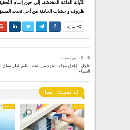
النّيابة العامّة المختصّة، إلى حين إتمام التّ
ظروف و حيثيات الحادثة من أجل تحديد المسؤوليّ
شارك
السابق بوست
عاجل…إغلاق مؤقت لجزء من الخط الثاني لطرامواي ال
البيضاء
قد يعجبك ايضا
مجتمع
مجتمع