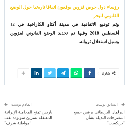
رؤساء دول حوض قزوين يوقعون اتفاقا تاريخيا حول الوضع
القانوني للبحر
وتم توقيع الاتفاقية في مدينة أكتاو الكازاخية في 12
أغسطس 2018 وفيها تم تحديد الوضع القانوني لقزوين
وسبل استغلال ثرواته.
شارك
السابق بوست
القادم بوست
البرلمان البريطاني يرفض جميع
باريس تمنح المحامية الإيرانية
المقترحات البديلة بشأن
المعتقلة نسرين سوتوده لقب
“بريكست”
“مواطنة شرف”