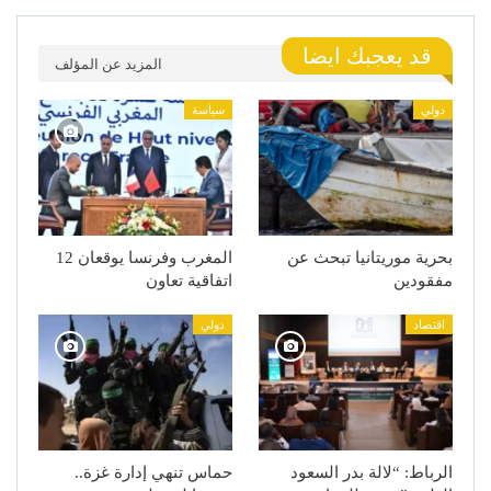
قد يعجبك ايضا
المزيد عن المؤلف
دولي
سياسة
بحرية موريتانيا تبحث عن
المغرب وفرنسا يوقعان 12
مفقودين
اتفاقية تعاون
اقتصاد
دولي
الرباط: “لالة بدر السعود
حماس تنهي إدارة غزة..