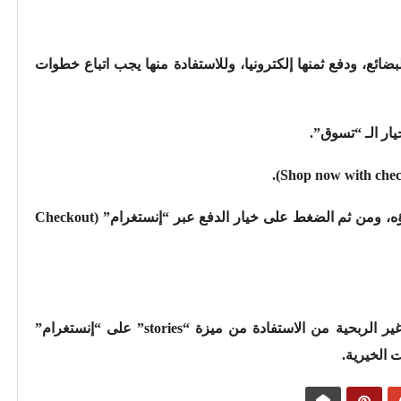
بضائع، ودفع ثمنها إلكترونيا، وللاستفادة منها يجب اتباع خطوات
– اختيار العلامة التجارية أو المنتج المراد شراؤه، ومن ثم الضغط على خيار الدفع عبر “إنستغرام” (Checkout
تسمح هذه الخاصية للمنظمات والمؤسسات غير الربحية من الاستفادة من ميزة “stories” على “إنستغرام”
الخيرية.