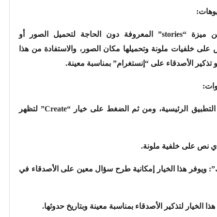
وتسمح هذه الخاصية الجديدة بالاستفادة من ميزة “stories” المعروفة دون الحاجة لتحميل الصور أو
 على خلفيات ملونة وتحميلها مكان الصور، والاستفادة من هذا
و تذكير الأصدقاء على “إنستغرام” بمناسبة معينة.
وات:
-التوجه إلى حقل “your story” على واجهة التطبيق الرئيسية، ومن ثم الضغط على خيار “Create” لتظهر
أي نص على خلفية ملونة.
إطرح علي سؤالك”: ويوفر هذا الخيار إمكانية طرح سؤال معين على الأصدقاء في