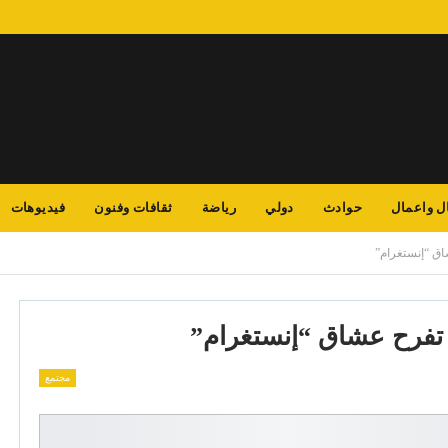
ل واعمال
حوادث
دولي
رياضة
ثقافات وفنون
فيديوهات
اق “إنستغرام”
تفرح عشاق “إنستغرام”
مجتمع