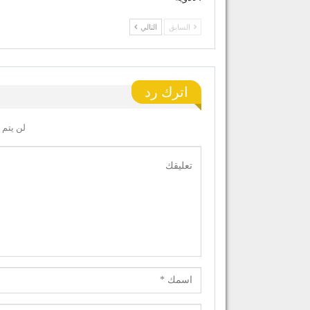
السابق
التالي
اترك رد
لن يتم 