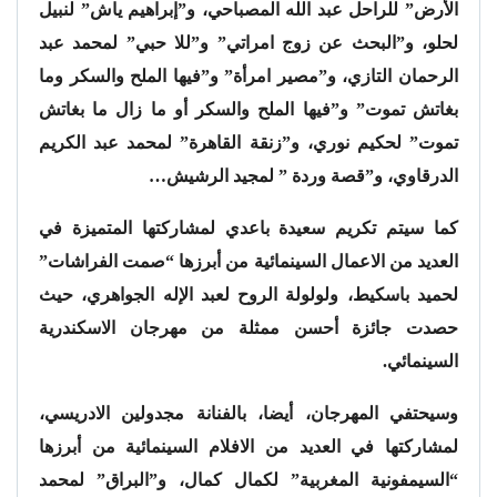
الأرض” للراحل عبد الله المصباحي، و”إبراهيم ياش” لنبيل
لحلو، و”البحث عن زوج امراتي” و”للا حبي” لمحمد عبد
الرحمان التازي، و”مصير امرأة” و”فيها الملح والسكر وما
بغاتش تموت” و”فيها الملح والسكر أو ما زال ما بغاتش
تموت” لحكيم نوري، و”زنقة القاهرة” لمحمد عبد الكريم
الدرقاوي، و”قصة وردة ” لمجيد الرشيش…
كما سيتم تكريم سعيدة باعدي لمشاركتها المتميزة في
العديد من الاعمال السينمائية من أبرزها “صمت الفراشات”
لحميد باسكيط، ولولولة الروح لعبد الإله الجواهري، حيث
حصدت جائزة أحسن ممثلة من مهرجان الاسكندرية
السينمائي.
وسيحتفي المهرجان، أيضا، بالفنانة مجدولين الادريسي،
لمشاركتها في العديد من الافلام السينمائية من أبرزها
“السيمفونية المغربية” لكمال كمال، و”البراق” لمحمد