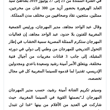
في الفترة الممتدة من 23 إلى 27 يوليوز 2019 بشاطئ سيد
العابد الهرهورة بحضور أزيد من 300 فنان من مخرجين،
ممثلين، منتجين، نقاد وصحافيين من مختلف مدن المملكة.
وقال عبد الواحد مجاهد، مدير المهرجان، ورئيس الجمعية
المغربية للفنون بلا حدود، عبد الواحد مجاهد، إن فعاليات
المهرجان ستكرم الممثلة المصرية سمية الخشاب في إطار
التحول التدريجي للمهرجان من وطني إلى دولي في دورته
المقبلة، إلى جانب 3 فنانات مغربيات من أجيال فنية
مختلفة، ويتعلق الأمر أمينة رشيد وسعيدة باعدي ومجدولين
الإدريسي، تقديرا لما قدموه للسينما المغربية كل في مجال
تخصصه،
وسيتم تكريم الفنانة أمينة رشيد، حسب مدير المهرجان
المهرجان لـ”بصمتها القوية في السينما المغربية، حيث
شاركت في العديد من الأفلام من بينها “غدا لن تتبدل