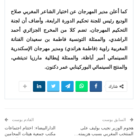
كما أعلن مدير المهرجان عن اختيار الشاعر المغربي صلاح
الوديع رئيس للجنة تحكيم الدورة الرابعة، وأضاف أن لجنة
التحكيم المهرجان، تضم كلا من المخرج الجزائري أحمد
الراشدي، والممثلة التونسية فاطمة بن سعيدان الفنانة
المغربية راوية (فاطمة هراندي) ومدير مهرجان الإسكندرية
السينمائي أمير أباظة، والممثلة إيطالية مارزيا تديتشي،
والمنتج السينمائي البوركينابي عمر دكنون.
شارك
السابق بوست
القادم بوست
هجوم الوزير نجيب بوليف على
الدارالبيضاء: اختتام اجتماعات
المنتخب المغربي بسبب هزيمته…
مكتب جمعية هيئات المحامين