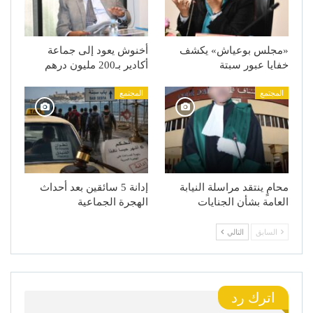
«مجلس بوعياش» يكشف
أخنوش يعود إلى جماعة
خفايا عبور سبتة
أكادير بـ200 مليون درهم
المجتمع
المجتمع
محامٍ ينتقد مراسلة النيابة
إدانة 5 سائقين بعد أحداث
العامة بشأن الجنايات
الهجرة الجماعية
السابق
التالي
اترك رد