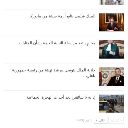
الملك فيليبي يتابع أزمة سبتة من مايوركا
محامٍ ينتقد مراسلة النيابة العامة بشأن الجنايات
جلالة الملك يتوصل ببرقية تهنئة من رئيسة جمهورية
بلغاريا…
إدانة 5 سائقين بعد أحداث الهجرة الجماعية
السابق
التالي
1 من 4,038