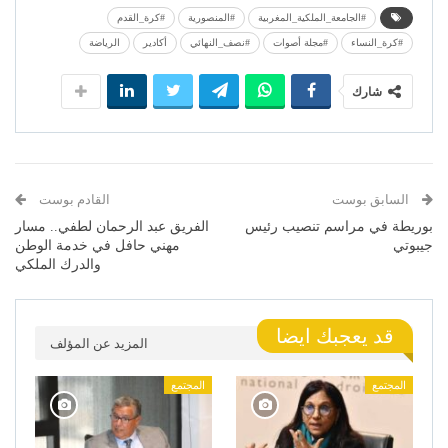
#الجامعة_الملكية_المغربية
#المنصورية
#كرة_القدم
#كرة_النساء
#مجلة أصوات
#نصف_النهائي
أكادير
الرياضة
شارك
السابق بوست
القادم بوست
بوريطة في مراسم تنصيب رئيس
الفريق عبد الرحمان لطفي.. مسار
جيبوتي
مهني حافل في خدمة الوطن
والدرك الملكي
قد يعجبك ايضا
المزيد عن المؤلف
المجتمع
المجتمع