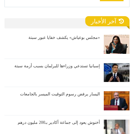
آخر الأخبار
«مجلس بوعياش» يكشف خفايا عبور سبتة
إسبانيا تستدعي وزراءها للبرلمان بسبب أزمة سبتة
اليسار يرفض رسوم التوقيت الميسر بالجامعات
أخنوش يعود إلى جماعة أكادير بـ200 مليون درهم