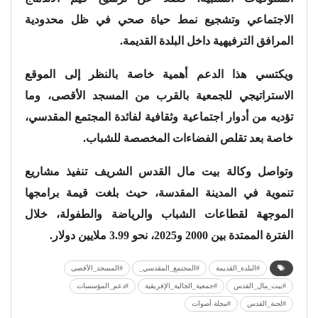
الاجتماعي وتشجيع نمط حياة صحي في ظل محدودية
المرافق الترفيهية داخل البلدة القديمة.
ويكتسي هذا الدعم أهمية خاصة بالنظر إلى الموقع
الاستراتيجي للجمعية بالقرب من المسجد الأقصى، وما
تؤديه من أدوار اجتماعية وثقافية لفائدة المجتمع المقدسي،
خاصة بعد تقلص الفضاءات المخصصة للشباب.
وتواصل وكالة بيت مال القدس الشريف تنفيذ مشاريع
تنموية في المدينة المقدسة، حيث بلغت قيمة برامجها
الموجهة لقطاعات الشباب والرياضة والطفولة، خلال
الفترة الممتدة بين 2000 و2025، نحو 3.99 ملايين دولار.
#البلدة_القديمة
#المجتمع_المقدسي_
#المسجد_الأقصى
#بيت_مال_القدس
#جمعية_الجالية_الإفريقية
#دعم_المؤسسات
#لجنة_القدس
#مجلة أصوات