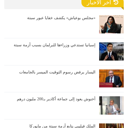
آخر الأخبار
«مجلس بوعياش» يكشف خفايا عبور سبتة
إسبانيا تستدعي وزراءها للبرلمان بسبب أزمة سبتة
اليسار يرفض رسوم التوقيت الميسر بالجامعات
أخنوش يعود إلى جماعة أكادير بـ200 مليون درهم
الملك فيليبي يتابع أزمة سبتة من مايوركا