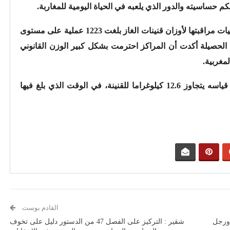
م حساسيته والدور الذي يلعبه في الحياة اليومية للمغاربة.
وفي هذا السياق، قالت الوزارة إن حصيلة عمليات مراقبتها لأوزان قنينات الغاز بلغت 1223 عملية على مستوى
ه الحصيلة أكدت أن المراكز احترمت بشكل كبير الوزن القانوني
مغربية.
وأضافت معطيات الوزارة أن الوزن الذي تم قياسه يتجاوز 12.6 كيلوغراما للقنينة، في الوقت الذي بلغ فيها
القادم بوست
 ورجل
شقير : التركيز على الفصل 47 من الدستور دليل على تخوف