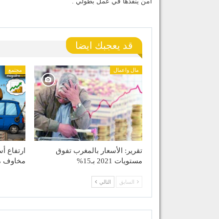
أمن ينقذها في عمل بطولي .
قد يعجبك ايضا
مال واعمال
مجتمع
تقرير: الأسعار بالمغرب تفوق
ارتفاع أ
مستويات 2021 بـ15%
مخاوف مو
السابق
التالي