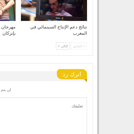
نتائج دعم الإنتاج السينمائي في
مهرجان ا
المغرب
بإنزكان
السابق
التالي
اترك رد
لن يتم 