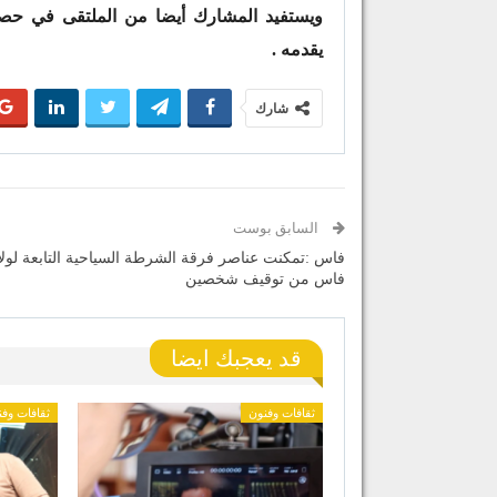
ويستفيد المشارك أيضا من الملتقى في حص
يقدمه .
شارك
السابق بوست
فاس :تمكنت عناصر فرقة الشرطة السياحية التابعة لولا
فاس من توقيف شخصين
قد يعجبك ايضا
ثقافات وفنون
ثقافات وف