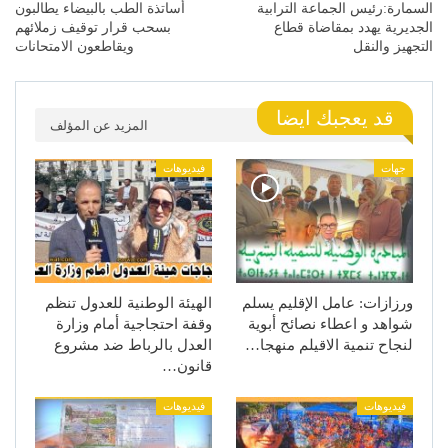
السمارة:رئيس الجماعة الترابية
أساتذة الطب بالبيضاء يطالبون
الجديرية يهدد بمقاضاة قطاع
بسحب قرار توقيف زملائهم
التجهيز والنقل
ويقاطعون الامتحانات
قد يعجبك ايضا
المزيد عن المؤلف
جهات
فيديوهات
ورزازات: عامل الإقليم يسلم
الهيئة الوطنية للعدول تنظم
شواهد و اعطاء نصائح أبوية
وقفة احتجاجية أمام وزارة
لنجاح تنمية الاقيلم منهجا…
العدل بالرباط ضد مشروع
قانون…
فيديوهات
فيديوهات