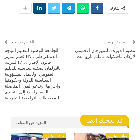
شارك
السابق بوست
القادم بوست
تنظيم الدورة 3 للمهرجان الاقليمي
الجامعة الوطنية للتعليم التوجه
لأركان بتافنكولت بإقليم تارودانت
الديمقراطي FNE تَعتبر تمرير
قانون الإطار 51-17 للتربية
بالبرلمان تصفية سياسية للتعليم
العمومي، وتُحمل المسؤولية
السياسية للدولة وحكومتها
وأحزابها، وتَدعو القوى المناضلة
الديمقراطية إلى التصدي
للمخططات التراجعية التخريبية
قد يعجبك ايضا
المزيد عن المؤلف
ثقافات وفنون
ثقافات وفنون