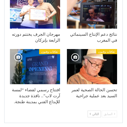
نتائج دعم الإنتاج السينمائي
مهرجان الجرف يختتم دورته
في المغرب
الرابعة بإنزكان
ثقافات وفنون
ثقافات وفنون
تحسن الحالة الصحية لعمر
افتتاح رسمي لفضاء “لمسة
السيد بعد عملية جراحية
آرت لاب”.. نافذة جديدة
للإبداع الفني بمدينة طنجة.
السابق
التالي