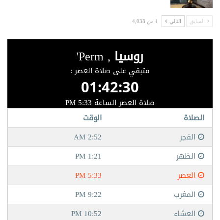
السابق
التالي
1 من 4,038