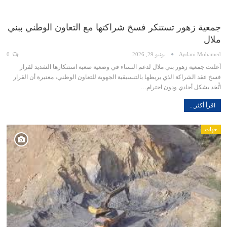
جمعية زهور تستنكر فسخ شراكتها مع التعاون الوطني ببني
ملال
Aydani Mohamed
يونيو 29, 2026
0
أعلنت جمعية زهور بني ملال لدعم النساء في وضعية صعبة استنكارها الشديد لقرار
فسخ عقد الشراكة الذي يربطها بالتنسيقية الجهوية للتعاون الوطني، معتبرة أن القرار
اتُّخذ بشكل أحادي ودون احترام…
اقرأ أكثر...
جهات