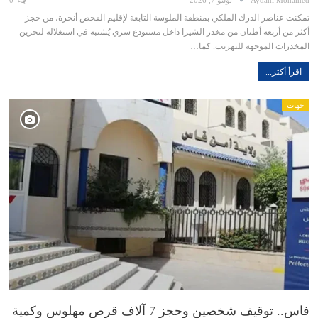
تمكنت عناصر الدرك الملكي بمنطقة الملوسة التابعة لإقليم الفحص أنجرة، من حجز
أكثر من أربعة أطنان من مخدر الشيرا داخل مستودع سري يُشتبه في استغلاله لتخزين
المخدرات الموجهة للتهريب. كما…
اقرأ أكثر...
جهات
فاس.. توقيف شخصين وحجز 7 آلاف قرص مهلوس وكمية