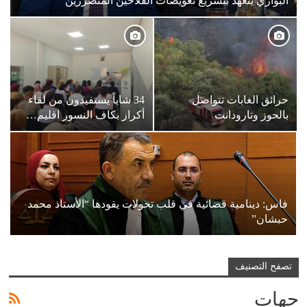
البواري يتعهد بتسريع تعويضات الفلاحين المتضررين
حرائق الغابات تتواصل
34 شاباً يستفيدون من لقاء
بالحوز وتارودانت
أكراز بكاف النسور اقليم…
فاس: دينامية قضائية في قلب تحولات يقودها “الأستاذ محمد
حبشان”
تصفح التصنيف
جهات