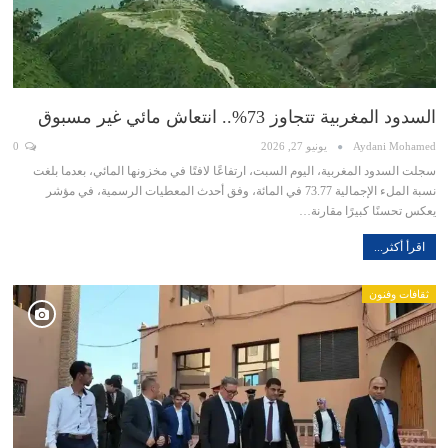
السدود المغربية تتجاوز 73%.. انتعاش مائي غير مسبوق
Aydani Mohamed
يونيو 27, 2026
0
سجلت السدود المغربية، اليوم السبت، ارتفاعًا لافتًا في مخزونها المائي، بعدما بلغت
نسبة الملء الإجمالية 73.77 في المائة، وفق أحدث المعطيات الرسمية، في مؤشر
يعكس تحسنًا كبيرًا مقارنة…
اقرأ أكثر...
ثقافات وفنون