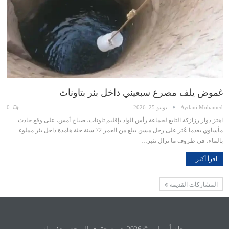
غموض يلف مصرع سبعيني داخل بئر بتاونات
Aydani Mohamed
يونيو 25, 2026
0
اهتز دوار رزازكة التابع لجماعة رأس الواد بإقليم تاونات، صباح أمس، على وقع حادث
مأساوي بعدما عُثر على رجل مسن يبلغ من العمر 72 سنة جثة هامدة داخل بئر مملوء
بالماء، في ظروف ما تزال تثير…
اقرأ أكثر...
المشاركات القديمة