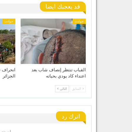
قد يعجبك ايضا
حوادث
حوادث
القباب تنتظر إنصاف شاب بعد
انحراف ح
اعتداء كاد يودي بحياته
الجزائر
السابق
التالي
اترك رد
لن يتم 