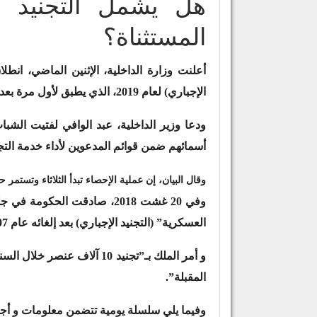
هل يشمل التجنيد ج
المستثناة؟
أعلنت وزارة الداخلية، الإثنين الماضي، انطلا
الإجباري) لعام 2019، الذي يطبق لأول مرة بعد إلغائه منذ 11 عامًا.
أسمائهم ضمن قوائم المدعوين لأداء خدمة التجني
وقال البيان، إن عملية الإحصاء تبدأ الثلاثاء وتستمر حتى 7 يونيو الم
وفي 20 غشت 2018، صادقت ال
العسكرية” (التجنيد الإجباري) بعد إلغائه عام 2007.
المقبلة”.
وفيما يلي سلسلة يومية تتضمن معلومات و أجو