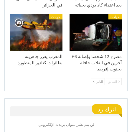
بعد اعتداء كاد يودي بحياته
في الجزائر
حوادث
حوادث
مصرع 12 شخصا وإصابة 66
المغرب يعزز جاهزيته
آخرين في انقلاب حافلة
بطائرات كنادير المتطورة
بجنوب إفريقيا
السابق
التالي
اترك رد
لن يتم نشر عنوان بريدك الإلكتروني.