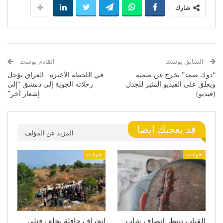
شارك
السابق بوست
القادم بوست
“دوك صمد” يخرج غن صمته
في اللحظة الأخيرة.. العراق يؤجل
ويعلق على الفيديو المثير للجدل
رحلاته الجوية إلى دمشق “إلى
(فيديو)
إشعار آخر”
قد يعجبك ايضا
المزيد عن المؤلف
حوادث
حوادث
القباب تنتظر إنصاف شاب
انحراف حافلة يخلف قتلى