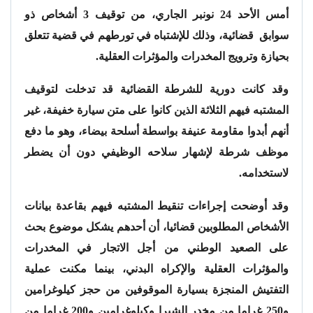
أمس الأحد 24 نونبر الجاري، من توقيف 3 أشخاص ذو
سوابق قضائية، وذلك للإشتباه في تورطهم في قضية تتعلق
بحيازة وترويج المخدرات والمؤثرات العقلية.
وقد كانت دورية للشرطة القضائية قد تدخلت لتوقيف
المشتبه فيهم الثلاثة الذين كانوا على متن سيارة خفيفة، غير
أنهم أبدوا مقاومة عنيفة بواسطة أسلحة بيضاء، وهو ما دفع
موظف شرطة لإشهار سلاحه الوظيفي دون أن يضطر
لاستخدامه.
وقد أوضحت إجراءات تنقيط المشتبه فيهم بقاعدة بيانات
الأشخاص المطلوبين قضائيا، أن أحدهم يشكل موضوع بحث
على الصعيد الوطني من أجل الاتجار في المخدرات
والمؤثرات العقلية والإكراه البدني، بينما مكنت عملية
التفتيش المنجزة بسيارة الموقوفين من حجز كيلوغرامين
و250 غراما من مخدر الشيرا وكيلوغرامين و200 غراما من