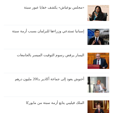
«مجلس بوعياش» يكشف خفايا عبور سبتة
إسبانيا تستدعي وزراءها للبرلمان بسبب أزمة سبتة
اليسار يرفض رسوم التوقيت الميسر بالجامعات
أخنوش يعود إلى جماعة أكادير بـ200 مليون درهم
الملك فيليبي يتابع أزمة سبتة من مايوركا