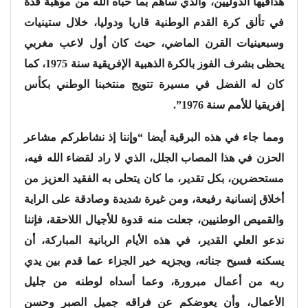
هدافيها الدوليين، والذي ساهم بما حباه الله من موهبة فذة
في تألق كرة القدم الوطنية قاريا ودوليا، خلال ستينيات
وسبعينيات القرن الماضي، حيث كان أول لاعب مغربي
يحظى بشرف الفوز بالكرة الذهبية الإفريقية سنة 1975، كما
كان له الفضل في مسيرة تتويج منتخبنا الوطني بكأس
إفريقيا للأمم سنة 1976”.
ومما جاء في هذه البرقية أيضا “وإننا إذ نشاطركم مشاعر
الحزن في هذا المصاب الجلل، الذي لا راد لقضاء الله فيه،
مستحضرين، بكل تقدير، ما كان يتحلى به الفقيد العزيز من
أخلاق إنسانية رفيعة، ومن غيرة شديدة وصادقة على الراية
والقميص الوطنيين، جعلت منه قدوة للأجيال اللاحقة، فإننا
ندعو العلي القدير، في هذه الأيام الربانية المباركة، أن
يسكنه فسيح جنانه، ويجزيه خير الجزاء عما قدم بين يدي
ربه من أعمال مبرورة، وعما أسداه لوطنه من جليل
الأعمال، وأن يعوضكم عن فراقه جميل الصبر وحسن