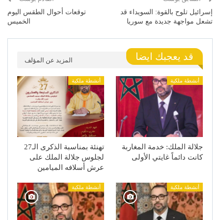
إسرائيل تلوح بالقوة: السويداء قد
توقعات أحوال الطقس اليوم
تشعل مواجهة جديدة مع سوريا
الخميس
قد يعجبك ايضا
المزيد عن المؤلف
أنشطة ملكية
أنشطة ملكية
جلالة الملك: خدمة المغاربة
تهنئة بمناسبة الذكرى الـ27
كانت دائماً غايتي الأولى
لجلوس جلالة الملك على
عرش أسلافه الميامين
أنشطة ملكية
أنشطة ملكية