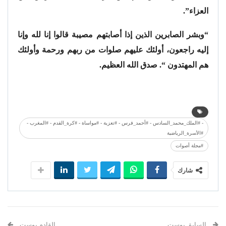
العزاء”.
“وبشر الصابرين الذين إذا أصابتهم مصيبة قالوا إنا لله وإنا
إليه راجعون، أولئك عليهم صلوات من ربهم ورحمة وأولئك
هم المهتدون “. صدق الله العظيم.
- #الملك_محمد_السادس - #أحمد_فرس - #تعزية - #مواساة - #كرة_القدم - #المغرب -
#الأسرة_الرياضية
#مجلة أصوات
شارك
السابق بوست
القادم بوست