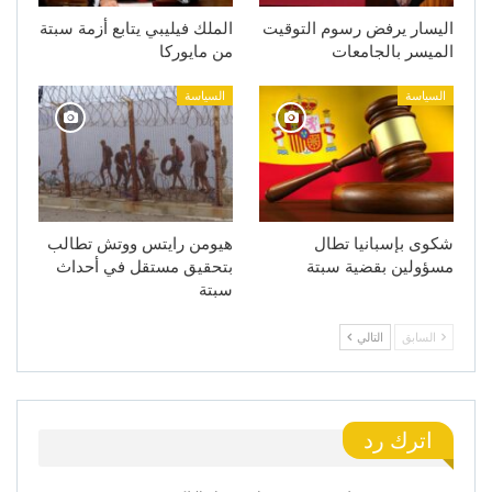
اليسار يرفض رسوم التوقيت
الملك فيليبي يتابع أزمة سبتة
الميسر بالجامعات
من مايوركا
السياسة
السياسة
شكوى بإسبانيا تطال
هيومن رايتس ووتش تطالب
مسؤولين بقضية سبتة
بتحقيق مستقل في أحداث
سبتة
السابق
التالي
اترك رد