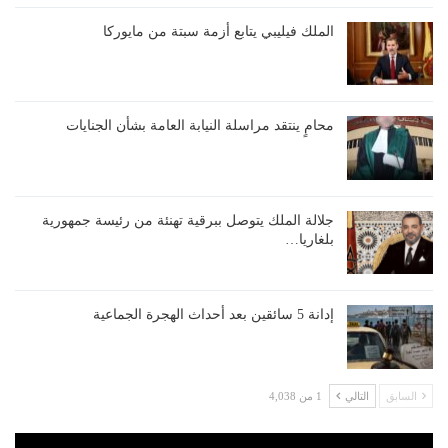
الملك فيليبي يتابع أزمة سبتة من مايوركا
محامٍ ينتقد مراسلة النيابة العامة بشأن الجنايات
جلالة الملك يتوصل ببرقية تهنئة من رئيسة جمهورية
بلغاريا…
إدانة 5 سائقين بعد أحداث الهجرة الجماعية
السابق
التالي
1 من 4,038