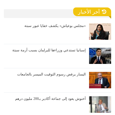
آخر الأخبار
«مجلس بوعياش» يكشف خفايا عبور سبتة
إسبانيا تستدعي وزراءها للبرلمان بسبب أزمة سبتة
اليسار يرفض رسوم التوقيت الميسر بالجامعات
أخنوش يعود إلى جماعة أكادير بـ200 مليون درهم