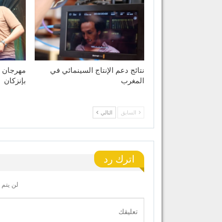
نتائج دعم الإنتاج السينمائي في
مهرجان ا
المغرب
بإنزكان
السابق
التالي
اترك رد
لن يتم 