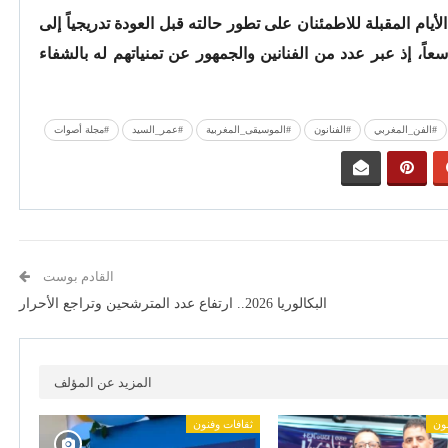
ام المقبلة للاطمئنان على تطور حالته قبل العودة تدريجياً إلى
عاً، إذ عبر عدد من الفنانين والجمهور عن تمنياتهم له بالشفاء
#الفن_المغربي
#الفنانون
#الموسيقى_المغربية
#عمر_السيد
#مجلة أصوات
القادم بوست
البكالوريا 2026.. ارتفاع عدد المترشحين وتراجع الأحرار
المزيد عن المؤلف
نون
ثقافات وفنون