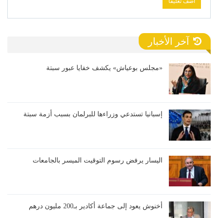
آخر الأخبار
«مجلس بوعياش» يكشف خفايا عبور سبتة
إسبانيا تستدعي وزراءها للبرلمان بسبب أزمة سبتة
اليسار يرفض رسوم التوقيت الميسر بالجامعات
أخنوش يعود إلى جماعة أكادير بـ200 مليون درهم