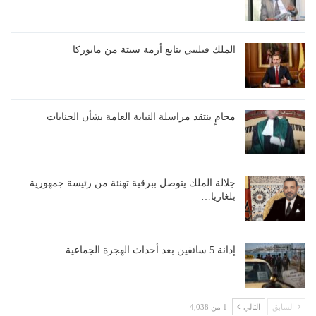
الملك فيليبي يتابع أزمة سبتة من مايوركا
محامٍ ينتقد مراسلة النيابة العامة بشأن الجنايات
جلالة الملك يتوصل ببرقية تهنئة من رئيسة جمهورية
بلغاريا…
إدانة 5 سائقين بعد أحداث الهجرة الجماعية
السابق
التالي
1 من 4,038