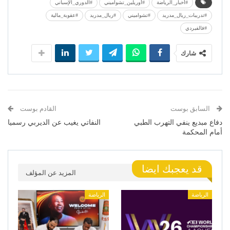
#أخبار_الرياضة
#أوريلين_تشواميني
#الدوري_الإسباني
#تدريبات_ريال_مدريد
#تشواميني
#ريال_مدريد
#عقوبة_مالية
#فالفيردي
شارك
السابق بوست
القادم بوست
دفاع مبديع ينفي التهرب الطبي
النفاتي يغيب عن الديربي رسميا
أمام المحكمة
قد يعجبك ايضا
المزيد عن المؤلف
الرياضة
الرياضة