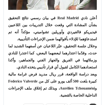
أعلن نادي Real Madrid في بيان رسمي نتائج التحقيق
بشأن المشادة التي وقعت خلال التدريبات بين اللاعبين
فيديريكو فالفيردي وأوريلين تشواميني، مؤكداً أنه تم
استدعاؤهما للإدلاء بأقوالهما ضمن الإجراءات التأديبية.
وخلال جلسة التحقيق، عبّر اللاعبان عن أسفهما الشديد لما
حدث، وقدّما اعتذارهما لبعضهما البعض، كما اعتذرا للنادي
وزملائهما في الفريق والجهاز الفني والجماهير، وأكدا
استعدادهما الكامل لقبول أي قرار تأديبي يتخذه النادي.
وبعد دراسة الواقعة، قرر ريال مدريد فرض غرامة مالية
كبيرة بلغت 500 ألف يورو على كل من Federico Valverde
وAurélien Tchouaméni، وبذلك تم إغلاق ملف الإجراءات
الداخلية الخاصة بالقضية.