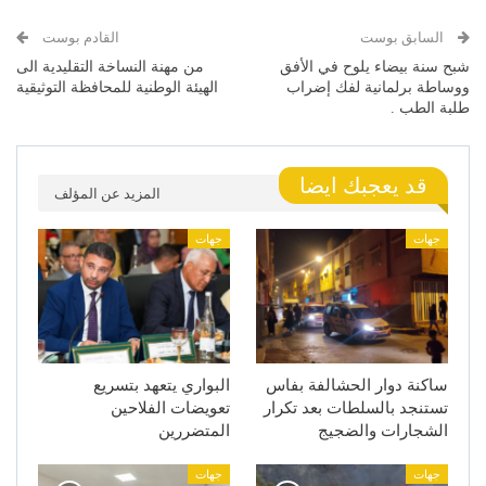
السابق بوست
القادم بوست
شبح سنة بيضاء يلوح في الأفق
من مهنة النساخة التقليدية الى
ووساطة برلمانية لفك إضراب
الهيئة الوطنية للمحافظة التوثيقية
طلبة الطب .
قد يعجبك ايضا
المزيد عن المؤلف
جهات
جهات
ساكنة دوار الحشالفة بفاس
البواري يتعهد بتسريع
تستنجد بالسلطات بعد تكرار
تعويضات الفلاحين
الشجارات والضجيج
المتضررين
جهات
جهات