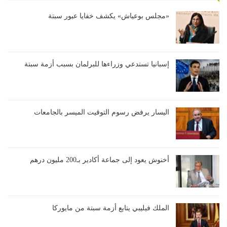
«مجلس بوعياش» يكشف خفايا عبور سبتة
إسبانيا تستدعي وزراءها للبرلمان بسبب أزمة سبتة
اليسار يرفض رسوم التوقيت الميسر بالجامعات
أخنوش يعود إلى جماعة أكادير بـ200 مليون درهم
الملك فيليبي يتابع أزمة سبتة من مايوركا