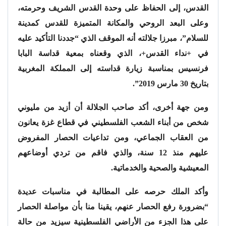
القدس، إلى الحفاظ على وحدة القدس الشريف وحرمته،
وعلى البعد الروحي والمكانة المتميزة للقدس كمدينة
للسلام”، مبرزا جلالته أنه الموقف الذي “جددنا التأكيد عليه
في +نداء القدس+، الذي وقعناه بمعية قداسة البابا
فرنسيس بمناسبة زيارة قداسته إلى المملكة المغربية
بتاريخ 30 مارس 2019”.
ومن جهة أخرى، أكد صاحب الجلالة أن أزيد من مليوني
شخص من أبناء الشعب الفلسطيني في قطاع غزة يعانون
من العقاب الجماعي، ومن تداعيات الحصار المفروض
عليهم منذ 12 سنة، والذي فاقم من تردي أوضاعهم
المعيشية والصحية والخدماتية.
وأكد الملك حرصه على المطالبة في مناسبات عديدة
“بضرورة رفع الحصار عنهم، يقينا منا بأن مواصلة الحصار
على هذا الجزء من الأراضي الفلسطينية سيزيد من حالة