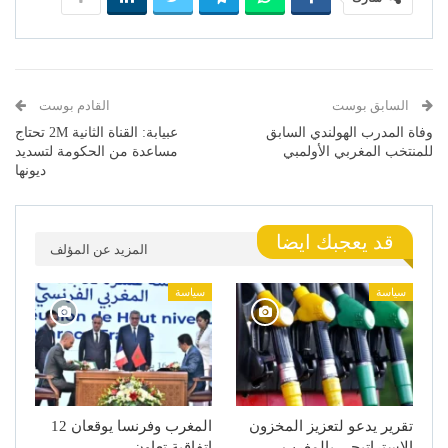
السابق بوست
القادم بوست
وفاة المدرب الهولندي السابق
عبيابة: القناة الثانية 2M تحتاج
للمنتخب المغربي الأولمبي
مساعدة من الحكومة لتسديد
ديونها
قد يعجبك ايضا
المزيد عن المؤلف
سياسة
سياسة
تقرير يدعو لتعزيز المخزون
المغرب وفرنسا يوقعان 12
الاستراتيجي بالمغرب
اتفاقية تعاون