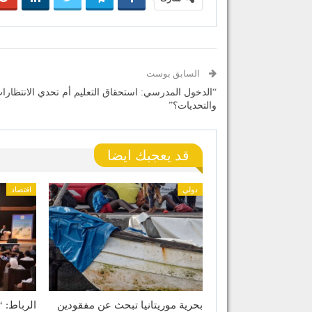
السابق بوست
“الدخول المدرسي: استحقاق التعليم أم تحدي الانتظارا
والتحديات؟”
قد يعجبك ايضا
دولي
اقتصاد
بحرية موريتانيا تبحث عن مفقودين
الرباط: “