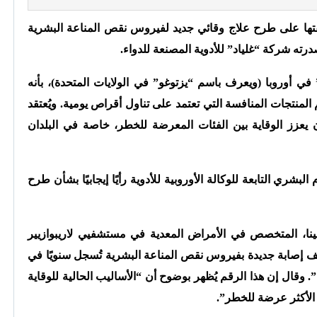
افقتها على طرح علاج وقائي جديد لفيروس نقص المناعة البشرية
أصدرته شركة “غلياد” للأدوية المصنعة للدواء.
في أوروبا (ويعرف باسم “يزتوغو” في الولايات المتحدة)، بأنه
نتجات المنافسة التي تعتمد على تناول أقراص يومية. ويُعتقد
يعزز الوقاية بين الفئات المعرضة للخطر، خاصة في البلدان
شري التابعة للوكالة الأوروبية للأدوية رأيًا إيجابيًا بشأن طرح
نا، المتخصص في الأمراض المعدية في مستشفيي لاريبوازيير
 لويس في باريس، إلى أن “حوالي 25 ألف إصابة جديدة بفيروس نقص المناعة البشرية تُسجل سنويًا في
ة”. وقال إن هذا الرقم يُظهر بوضوح أن “الأساليب الحالية للوقاية
 الأكثر عرضة للخطر”.