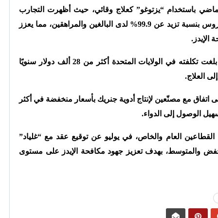
الماضي باستخدام “يزتوغو” كعلاج وقائي، حيث أظهرت التجارب
السريرية أن العلاج يقلل من خطر انتقال الفيروس بنسبة تزيد عن 99.9% لدى البالغين والمراهقين، مما يعزز
 الإيدز.
ومع ذلك، يثير ارتفاع سعر الدواء قلقًا، حيث بلغت تكلفته في الولايات المتحدة أكثر من 28 ألف دولار سنويًا
ى العلاج.
ى اتفاق مع مصنّعين لإنتاج أدوية جنريك بأسعار منخفضة في أكثر
هيل الوصول إلى الدواء.
القطاعين العام والخاص، في يوليو عن توقيع عقد مع “غلياد”
منخفض والمتوسط، بهدف تعزيز جهود مكافحة الإيدز على مستوى