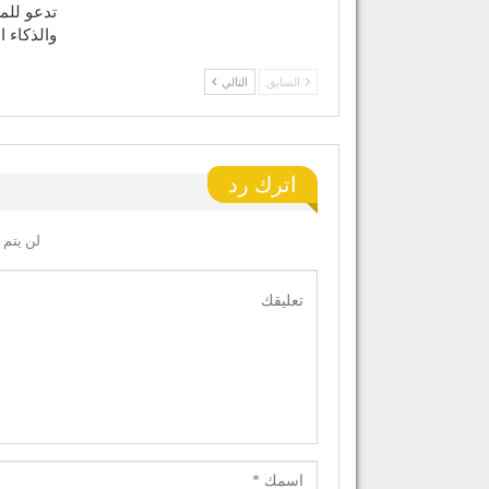
تدعو للم
والذكاء 
السابق
التالي
اترك رد
لن يتم 