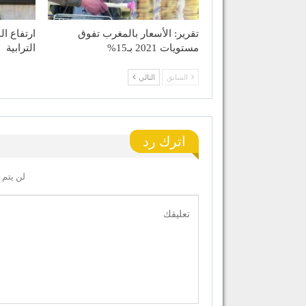
تقرير: الأسعار بالمغرب تفوق
ارتفاع ال
مستويات 2021 بـ15%
الترابية
السابق
التالي
اترك رد
لن يتم 