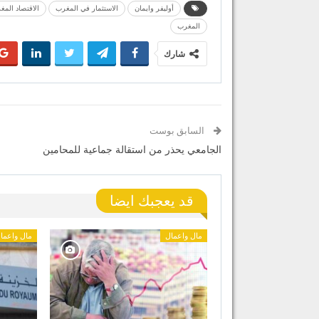
أوليفر وايمان
الاستثمار في المغرب
الاقتصاد المغ
المغرب
شارك
السابق بوست
الجامعي يحذر من استقالة جماعية للمحامين
قد يعجبك ايضا
مال واعمال
مال واعما