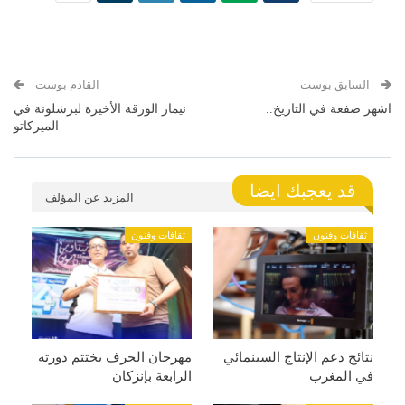
السابق بوست
القادم بوست
اشهر صفعة في التاريخ..
نيمار الورقة الأخيرة لبرشلونة في
الميركاتو
قد يعجبك ايضا
المزيد عن المؤلف
ثقافات وفنون
ثقافات وفنون
نتائج دعم الإنتاج السينمائي
مهرجان الجرف يختتم دورته
في المغرب
الرابعة بإنزكان