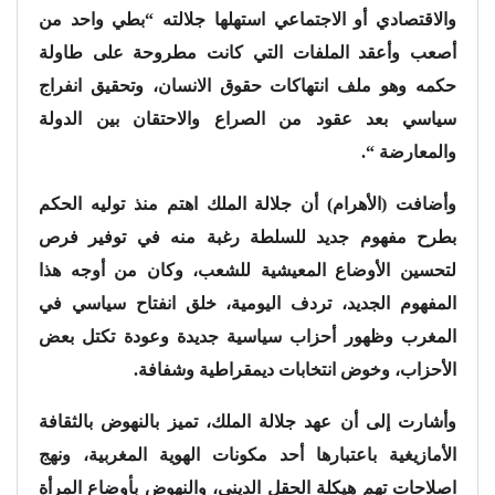
والاقتصادي أو الاجتماعي استهلها جلالته “بطي واحد من
أصعب وأعقد الملفات التي كانت مطروحة على طاولة
حكمه وهو ملف انتهاكات حقوق الانسان، وتحقيق انفراج
سياسي بعد عقود من الصراع والاحتقان بين الدولة
والمعارضة “.
وأضافت (الأهرام) أن جلالة الملك اهتم منذ توليه الحكم
بطرح مفهوم جديد للسلطة رغبة منه في توفير فرص
لتحسين الأوضاع المعيشية للشعب، وكان من أوجه هذا
المفهوم الجديد، تردف اليومية، خلق انفتاح سياسي في
المغرب وظهور أحزاب سياسية جديدة وعودة تكتل بعض
الأحزاب، وخوض انتخابات ديمقراطية وشفافة.
وأشارت إلى أن عهد جلالة الملك، تميز بالنهوض بالثقافة
الأمازيغية باعتبارها أحد مكونات الهوية المغربية، ونهج
اصلاحات تهم هيكلة الحقل الديني، والنهوض بأوضاع المرأة