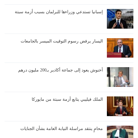
إسبانيا تستدعي وزراءها للبرلمان بسبب أزمة سبتة
اليسار يرفض رسوم التوقيت الميسر بالجامعات
أخنوش يعود إلى جماعة أكادير بـ200 مليون درهم
الملك فيليبي يتابع أزمة سبتة من مايوركا
محامٍ ينتقد مراسلة النيابة العامة بشأن الجنايات