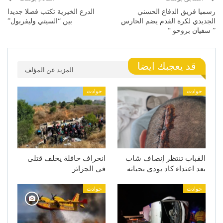
رسميا فريق الدفاع الحسني
الدرع الخيرية تكتب فصلا جديدا
الجديدي لكرة القدم يضم الحارس
بين “السيتي وليفربول”
” سفيان بروحو “
قد يعجبك ايضا
المزيد عن المؤلف
حوادث
حوادث
القباب تنتظر إنصاف شاب
انحراف حافلة يخلف قتلى
بعد اعتداء كاد يودي بحياته
في الجزائر
حوادث
حوادث