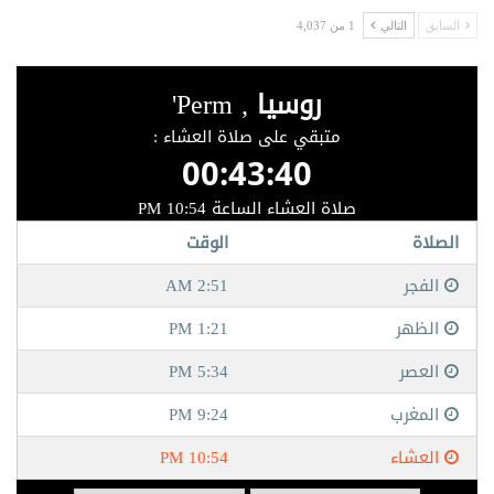
السابق
التالي
1 من 4,037