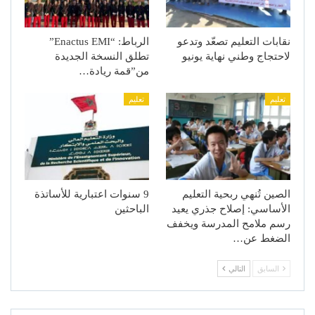
نقابات التعليم تصعّد وتدعو
الرباط: “Enactus EMI”
لاحتجاج وطني نهاية يونيو
تطلق النسخة الجديدة
من”قمة ريادة…
تعليم
تعليم
الصين تُنهي ربحية التعليم
9 سنوات اعتبارية للأساتذة
الأساسي: إصلاح جذري يعيد
الباحثين
رسم ملامح المدرسة ويخفف
الضغط عن…
السابق
التالي