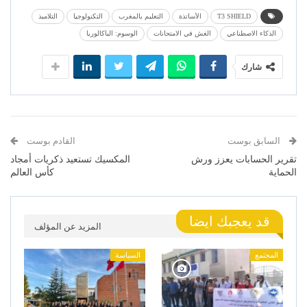
T3 SHIELD
الأساتذة
التعليم بالمغرب
التكنولوجيا
التلاميذ
الذكاء الاصطناعي
الغش في الامتحانات
الوسوم: الباكالوريا
شارك
السابق بوست
القادم بوست
تقرير الحسابات يعزز ورش
المكسيك تستعيد ذكريات أمجاد
الحماية
كأس العالم
قد يعجبك ايضا
المزيد عن المؤلف
المجتمع
السياسة