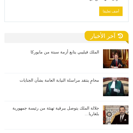
آخر الأخبار
الملك فيليبي يتابع أزمة سبتة من مايوركا
محامٍ ينتقد مراسلة النيابة العامة بشأن الجنايات
جلالة الملك يتوصل ببرقية تهنئة من رئيسة جمهورية
بلغاريا…