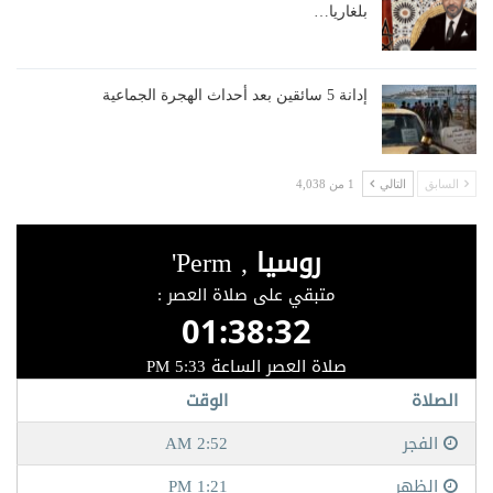
بلغاريا…
إدانة 5 سائقين بعد أحداث الهجرة الجماعية
السابق
التالي
1 من 4,038