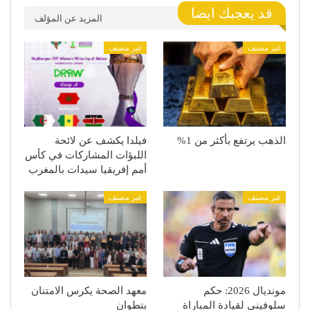
قد يعجبك ايضا
المزيد عن المؤلف
غير مصنف
غير مصنف
الذهب يرتفع بأكثر من 1%
فيلدا يكشف عن لائحة
اللبؤات المشاركات في كأس
أمم إفريقيا سيدات بالمغرب
غير مصنف
غير مصنف
مونديال 2026: حكم
معهد الصحة يكرس الامتنان
سلوفيني لقيادة المباراة
بتطوان