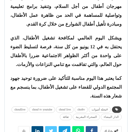
مهرجان أطفال من أجل السلام، وتنفيذ برامج تعليمية
وتواصلية للمساهمة في الحد من ظاهرة عمل الأطفال،
ومبادرة تأهيل أطفال الشوارع من خلال كرة القدم.
ويشكل اليوم العالمي لمكافحة تشغيل الأطفال، الذي
يحتفل به في 12 يونيو من كل سنة، فرصة لتسليط الضوء
على واحدة من أكثر الظواهر الاجتماعية ضررا بالأطفال
حول العالم، والتي تفاقمت مع تنامي النزاعات والأزمات.
كما يعتبر هذا اليوم مناسبة للتأكيد على ضرورة توحيد جهود
المجتمع الدولي للقضاء على تشغيل الأطفال، بما ينسجم مع
شعار هذه السنة.
#مجلة أصوات
choftv
chouf live
chouf tv youtube
chouflive
الدار البيضاء
الصحراء المغربية
ثقافة
شارك