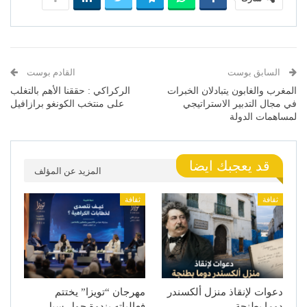
السابق بوست
القادم بوست
المغرب والغابون يتبادلان الخبرات
الركراكي : حققنا الأهم بالتغلب
في مجال التدبير الاستراتيجي
على منتخب الكونغو برازافيل
لمساهمات الدولة
قد يعجبك ايضا
المزيد عن المؤلف
ثقافة
ثقافة
دعوات لإنقاذ منزل ألكسندر
مهرجان “تويزا” يختتم
دوما بطنجة
فعالياته بندوة حول سبل