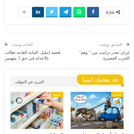
شارك
السابق بوست
القادم بوست
إيران تحذر ترامب من ” وهم”
قضية إمليل: النيابة العامة تطالب
الحرب القصيرة
بالاعدام في حق 3 متهمين
قد يعجبك ايضا
المزيد عن المؤلف
مجتمع
مجتمع