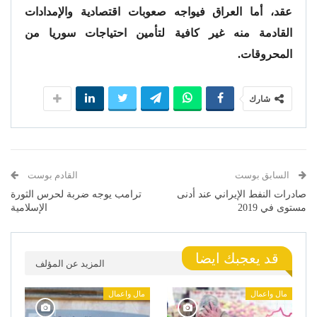
عقد، أما العراق فيواجه صعوبات اقتصادية والإمدادات
القادمة منه غير كافية لتأمين احتياجات سوريا من
المحروقات.
شارك
السابق بوست
القادم بوست
صادرات النفط الإيراني عند أدنى
ترامب يوجه ضربة لحرس الثورة
مستوى في 2019
الإسلامية
قد يعجبك ايضا
المزيد عن المؤلف
مال واعمال
مال واعمال