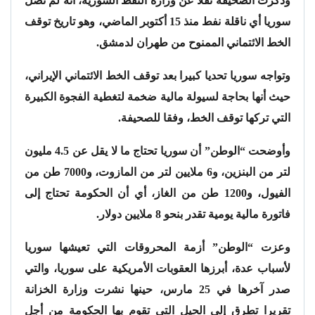
وذكرت الصحيفة نقلا عن وزارة النفط السورية، أنه لم تصل
سوريا أي ناقلة نفط منذ 15 أكتوبر الماضي، وهو تاريخ توقف
الخط الائتماني الممنوح من طهران لدمشق.
وتواجه سوريا تحديا كبيرا بعد توقف الخط الائتماني الإيراني،
حيث أنها بحاجة لسيولة مالية ضخمة لتغطية الفجوة الكبيرة
التي تركها توقف الخط، وفقا للصحيفة.
وأوضحت “الوطن” أن سوريا تحتاج ما لا يقل عن 4.5 مليون
لتر من البنزين، و6 ملايين لتر من المازوت، و7000 طن من
الفيول، و1200 طن من الغاز، أي أن الحكومة تحتاج إلى
فاتورة مالية يومية تقدر بنحو 8 ملايين دولار.
وعزت “الوطن” أزمة المحروقات التي تعيشها سوريا
لأسباب عدة، أبرزها العقوبات الأمريكية على سوريا، والتي
صدر آخرها في 25 مارس، حينها نشرت وزارة الخزانة
تقريرا تطرق إلى الحيل التي تقوم بها الحكومة من أجل