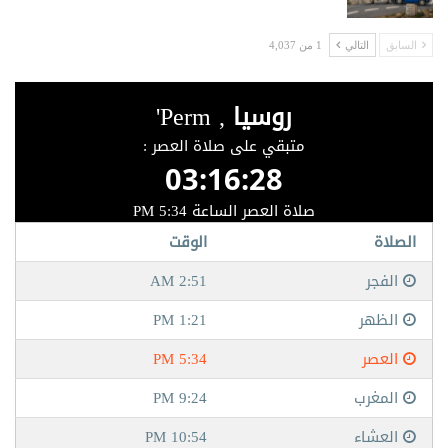
السابق
التالي
1 من 4,037