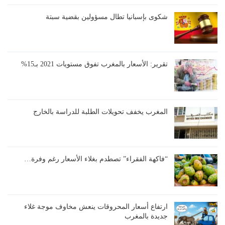
شكوى بإسبانيا تطال مسؤولين بقضية سبتة
تقرير: الأسعار بالمغرب تفوق مستويات 2021 بـ15%
المغرب يخفف تحويلات الطلبة للدراسة بالخارج
“فاكهة الفقراء” تصطدم بغلاء الأسعار رغم وفرة…
ارتفاع أسعار المحروقات ينعش مخاوف موجة غلاء
جديدة بالمغرب