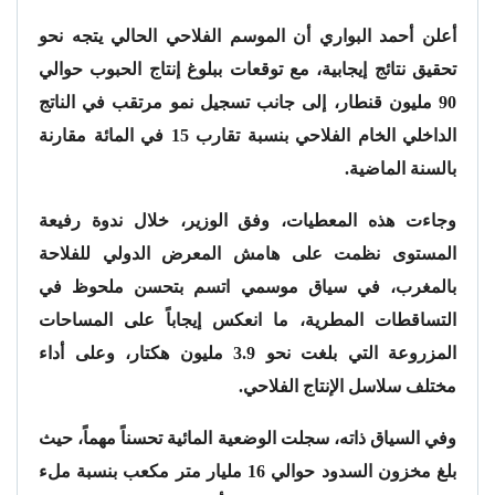
أعلن
أحمد البواري
أن الموسم الفلاحي الحالي يتجه نحو
تحقيق نتائج إيجابية، مع توقعات ببلوغ إنتاج الحبوب حوالي
90 مليون قنطار، إلى جانب تسجيل نمو مرتقب في الناتج
الداخلي الخام الفلاحي بنسبة تقارب 15 في المائة مقارنة
بالسنة الماضية.
وجاءت هذه المعطيات، وفق الوزير، خلال ندوة رفيعة
المستوى نظمت على هامش
المعرض الدولي للفلاحة
بالمغرب
، في سياق موسمي اتسم بتحسن ملحوظ في
التساقطات المطرية، ما انعكس إيجاباً على المساحات
المزروعة التي بلغت نحو 3.9 مليون هكتار، وعلى أداء
مختلف سلاسل الإنتاج الفلاحي.
وفي السياق ذاته، سجلت الوضعية المائية تحسناً مهماً، حيث
بلغ مخزون السدود حوالي 16 مليار متر مكعب بنسبة ملء