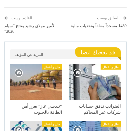
السابق بوست
القادم بوست
1439 مسجداً مغلقاً وتحديات مالية
الأمير مولاي رشيد يفتتح “سيام
2026”
قد يعجبك ايضا
المزيد عن المؤلف
مال و أعمال
مال و أعمال
الضرائب تدقق حسابات
“تيدسي غاز” يعزز أمن
شركات عبر المحاكم
الطاقة بالجنوب
مال و أعمال
مال و أعمال