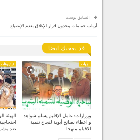
السابق بوست
أرباب حمامات يتحدون قرار الإغلاق بعدم الإنصياع
قد يعجبك ايضا
جهات
فيديوهات
ورزازات: عامل الإقليم يسلم شواهد
الهيئة ا
و اعطاء نصائح أبوية لنجاح تنمية
احتجاجية 
الاقيلم منهجا…
ضد مشرو