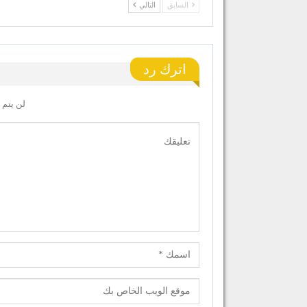
السابق
التالي
اترك رد
لن يتم 