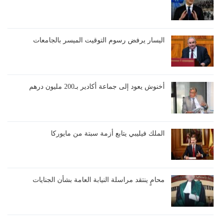
اليسار يرفض رسوم التوقيت الميسر بالجامعات
أخنوش يعود إلى جماعة أكادير بـ200 مليون درهم
الملك فيليبي يتابع أزمة سبتة من مايوركا
محامٍ ينتقد مراسلة النيابة العامة بشأن الجنايات