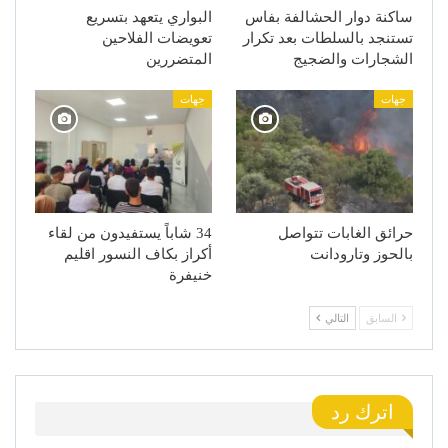
ساكنة دوار الحشالفة بفاس
البواري يتعهد بتسريع
تستنجد بالسلطات بعد تكرار
تعويضات الفلاحين
الشجارات والضجيج
المتضررين
جهات
جهات
حرائق الغابات تتواصل
34 شاباً يستفيدون من لقاء
بالحوز وتارودانت
أكراز بكاف النسور اقليم
خنيفرة
السابق
التالي
اترك رد