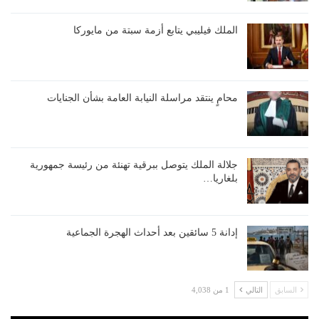
الملك فيليبي يتابع أزمة سبتة من مايوركا
محامٍ ينتقد مراسلة النيابة العامة بشأن الجنايات
جلالة الملك يتوصل ببرقية تهنئة من رئيسة جمهورية
بلغاريا…
إدانة 5 سائقين بعد أحداث الهجرة الجماعية
السابق
التالي
1 من 4,038