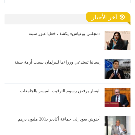
آخر الأخبار
«مجلس بوعياش» يكشف خفايا عبور سبتة
إسبانيا تستدعي وزراءها للبرلمان بسبب أزمة سبتة
اليسار يرفض رسوم التوقيت الميسر بالجامعات
أخنوش يعود إلى جماعة أكادير بـ200 مليون درهم