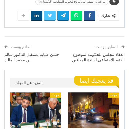
مراكش: القبض على مروج للحبوب المهلوسة "ليكستازي"
شارك
السابق بوست
القادم بوست
انعقاد مجلس للحكومة لموضوع
حسن عبياية يستقبل الدكتور سالم
الدعم الاجتماعي لفائدة المعاقين
بن محمد المالك
قد يعجبك ايضا
المزيد عن المؤلف
جهات
جهات