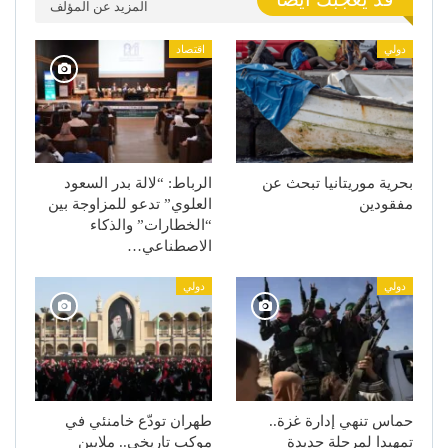
المزيد عن المؤلف
دولي
اقتصاد
بحرية موريتانيا تبحث عن
الرباط: “لالة بدر السعود
مفقودين
العلوي” تدعو للمزاوجة بين
“الخطارات” والذكاء
الاصطناعي…
دولي
دولي
حماس تنهي إدارة غزة..
طهران تودّع خامنئي في
تمهيدا لمرحلة جديدة
موكب تاريخي.. ملايين