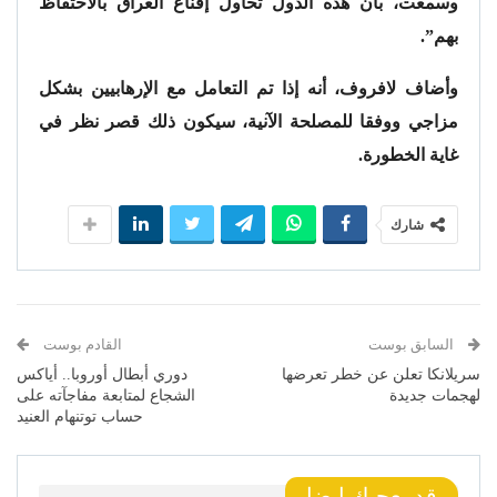
وسمعت، بأن هذه الدول تحاول إقناع العراق بالاحتفاظ
بهم”.
وأضاف لافروف، أنه إذا تم التعامل مع الإرهابيين بشكل
مزاجي ووفقا للمصلحة الآنية، سيكون ذلك قصر نظر في
غاية الخطورة.
شارك
السابق بوست
القادم بوست
سريلانكا تعلن عن خطر تعرضها
دوري أبطال أوروبا.. أياكس
لهجمات جديدة
الشجاع لمتابعة مفاجآته على
حساب توتنهام العنيد
قد يعجبك ايضا