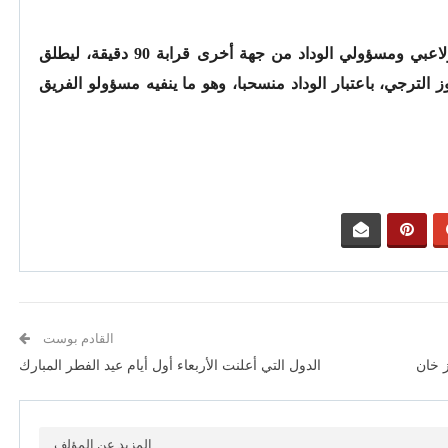
واستمر الشد والجذب بين الحكم من جهة، ولاعبي ومسؤولي الوداد من جهة أخرى قرابة 90 دقيقة، ليطلق
وز الترجي، باعتبار الوداد منسحبا، وهو ما ينفيه مسؤولو الفريق
القادم بوست
 خان
الدول التي أعلنت الأربعاء أول أيام عيد الفطر المبارك
المزيد عن المؤلف