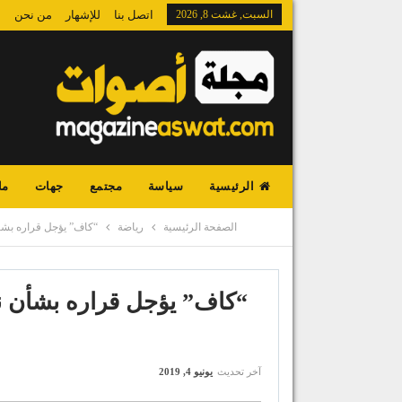
السبت, غشت 8, 2026
اتصل بنا
للإشهار
من نحن
الرئيسية
سياسة
مجتمع
جهات
ما
الصفحة الرئيسية
رياضة
“كاف” يؤجل قراره بشأن
“كاف” يؤجل قراره بشأن نه
آخر تحديث
يونيو 4, 2019