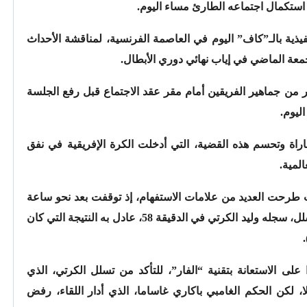
 استكمال اجتماعه الطارئ مساء اليوم.
فيذية بالـ”كاف” اليوم في العاصمة الفرنسية، لمناقشة الأحداث
الجمعة الماضي في إياب نهائي دوري الأبطال.
ر من جماهير الفريقين أمام مقر عقد الاجتماع قبل رفع الجلسة
ليوم.
راة وتحسم هذه القضية، التي أدخلت الكرة الإفريقية في نفق
مية.
 طرحت العديد من علامات الاستفهام، إذ توقفت بعد نحو ساعة
على انطلاقها بعد إلغاء هدف للوداد بداعي التسلل، سجله وليد الكرتي في الدقيقة 58، عادل به النتيجة التي كان
على الاستعانة بتقنية “الفار”، للتأكد من تسلل الكرتي، الذي
ا، لكن الحكم الغامبي باكاري غاساما، الذي أدار اللقاء، رفض