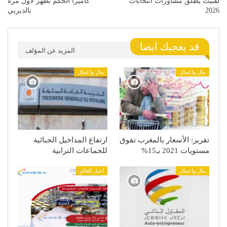
لفتيت يطلق مشاورات انتخابات
كاميرا الحكم تظهر لأول مرة
2026
بالديربي
قد يعجبك ايضا
المزيد عن المؤلف
مال واعمال
مال واعمال
تقرير: الأسعار بالمغرب تفوق
ارتفاع المداخيل الجبائية
مستويات 2021 بـ15%
للجماعات الترابية
مال واعمال
أخبار العالم