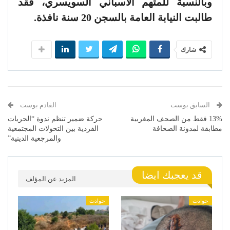
وبالنسبة للمتهم الاسباني السويسري، فقد
طالبت النيابة العامة بالسجن 20 سنة نافذة.
شارك
السابق بوست
القادم بوست
13% فقط من الصحف المغربية
حركة ضمیر تنظم ندوة “الحریات
مطابقة لمدونة الصحافة
الفردیة بین التحولات المجتمعیة
والمرجعیة الدینیة”
قد يعجبك ايضا
المزيد عن المؤلف
حوادث
حوادث