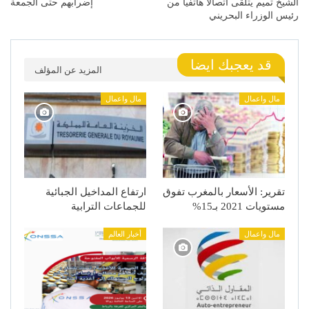
الشيخ تميم يتلقى اتصالا هاتفيا من
إضرابهم حتى الجمعة
رئيس الوزراء البحريني
قد يعجبك ايضا
المزيد عن المؤلف
مال واعمال
مال واعمال
تقرير: الأسعار بالمغرب تفوق
ارتفاع المداخيل الجبائية
مستويات 2021 بـ15%
للجماعات الترابية
مال واعمال
أخبار العالم