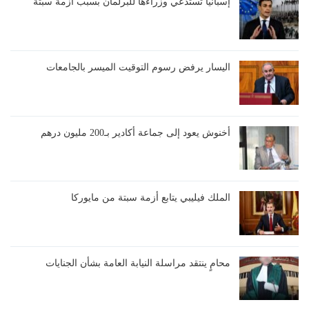
إسبانيا تستدعي وزراءها للبرلمان بسبب أزمة سبتة
اليسار يرفض رسوم التوقيت الميسر بالجامعات
أخنوش يعود إلى جماعة أكادير بـ200 مليون درهم
الملك فيليبي يتابع أزمة سبتة من مايوركا
محامٍ ينتقد مراسلة النيابة العامة بشأن الجنايات