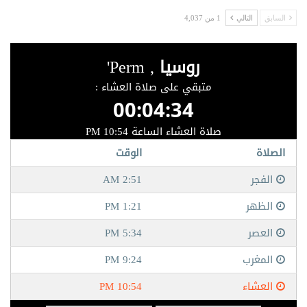
السابق
التالي
1 من 4,037