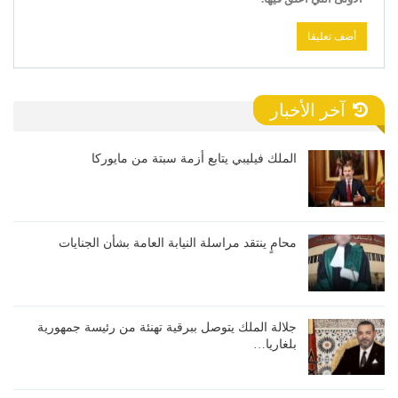
آخر الأخبار
الملك فيليبي يتابع أزمة سبتة من مايوركا
محامٍ ينتقد مراسلة النيابة العامة بشأن الجنايات
جلالة الملك يتوصل ببرقية تهنئة من رئيسة جمهورية
بلغاريا…