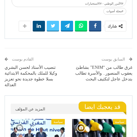
#الأمن_الوطني - #الاستخبارات
#مجلة أصوات
شارك
السابق بوست
القادم بوست
غرق طالب من “ENIM” بشاطئ
تنصيب الأستاذ لحسن البشري
يعقوب المنصور.. والأسرة تطالب
وكيلا للملك بالمحكمة الابتدائية
بتدخل عاجل لتكثيف البحث
بسلا خطوة جديدة نحو تعزيز
العدالة
قد يعجبك ايضا
المزيد عن المؤلف
سياسة
سياسة