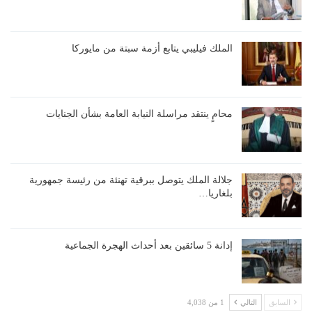
الملك فيليبي يتابع أزمة سبتة من مايوركا
محامٍ ينتقد مراسلة النيابة العامة بشأن الجنايات
جلالة الملك يتوصل ببرقية تهنئة من رئيسة جمهورية
بلغاريا…
إدانة 5 سائقين بعد أحداث الهجرة الجماعية
السابق
التالي
1 من 4,038