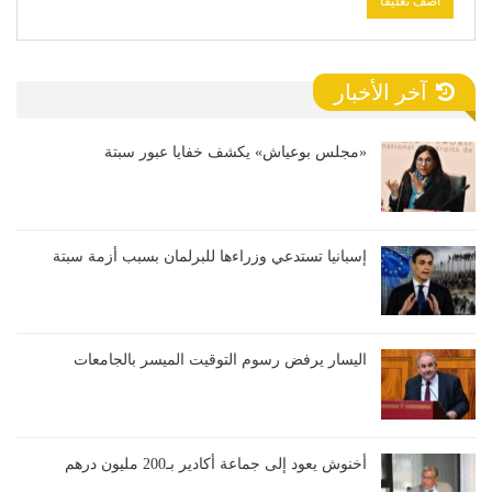
آخر الأخبار
«مجلس بوعياش» يكشف خفايا عبور سبتة
إسبانيا تستدعي وزراءها للبرلمان بسبب أزمة سبتة
اليسار يرفض رسوم التوقيت الميسر بالجامعات
أخنوش يعود إلى جماعة أكادير بـ200 مليون درهم