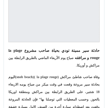
حادثة سير مميتة تودي بحياة صاحب مشروع la plage
rouge و مرافقه
صباح يوم الأربعاء الماضي بالطريق الرابطة بين
مراكش و أوريكا.
وفاة صاحب شاطئ مراكش (la plage rouge )(snob beach)اليوم
بحادثة سير مروعة وقعت في وقت مبكر من صباح يومه الاربعاء
18 شتنبر، على الطريق الرابطة بين مراكش ومنطقة اوريكا
بالحوز. وحسب المعطيات التي توصلنا بها” فإن الحادثة المروعة
وقعت بعد اصطدام سيارة أجرة من الصنف الاول بسيارة خفيفة