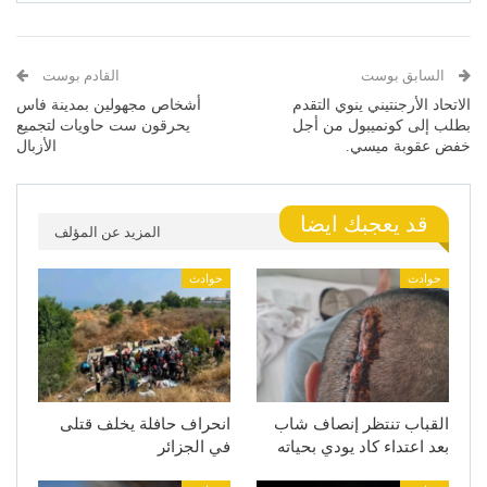
السابق بوست
القادم بوست
الاتحاد الأرجنتيني ينوي التقدم
أشخاص مجهولين بمدينة فاس
بطلب إلى كونميبول من أجل
يحرقون ست حاويات لتجميع
خفض عقوبة ميسي.
الأزبال
قد يعجبك ايضا
المزيد عن المؤلف
حوادث
حوادث
القباب تنتظر إنصاف شاب
انحراف حافلة يخلف قتلى
بعد اعتداء كاد يودي بحياته
في الجزائر