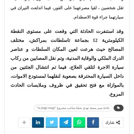
تقل شخصين ، لقيا مصرعهما على الفور، فيما اندلعت النيران في
سيارتهما جراء قوة الاصطدام.
وقد استنفرت الحادثة التي وقعت على مستوى النقطة
الكيلومترية 12 بجماعة تاسلطانت بمراكش، مختلف
المصالح حيث هرعت لعين المكان السلطات و عناصر
الدرك الملكي والوقاية
المدنية، وتم نقل المصابين من ركاب
سيارة الاجرة لتلقي العلاج، فيما تم انتشال الجثتين من
داخل السيارة المحترقة بصعوبة لنقلهما لمستودع الاموات
،
بالموازاة مع فتح تحقيق في ظروف وملابسات الحادث
المروع.
حادثة سير مميتة تودي بحياة صاحب مشروع "la plage rouge"
شارك