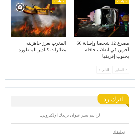
حوادث
حوادث
مصرع 12 شخصا وإصابة 66
المغرب يعزز جاهزيته
آخرين في انقلاب حافلة
بطائرات كنادير المتطورة
بجنوب إفريقيا
السابق
التالي
اترك رد
لن يتم نشر عنوان بريدك الإلكتروني.