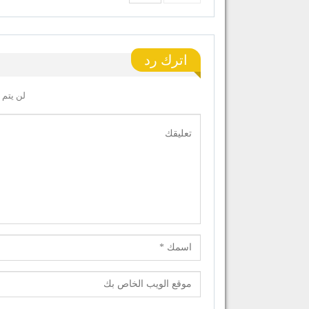
اترك رد
لن يتم 