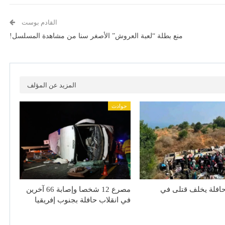
القادم بوست
منع بطلة “لعبة العروش” الأصغر سنا من مشاهدة المسلسل!
المزيد عن المؤلف
حوادث
افلة يخلف قتلى في
مصرع 12 شخصا وإصابة 66 آخرين
في انقلاب حافلة بجنوب إفريقيا