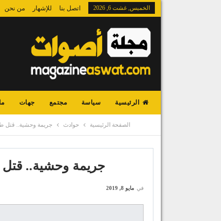
الخميس, غشت 6, 2026
اتصل بنا
للإشهار
من نحن
الرئيسية
سياسة
مجتمع
جهات
ما
الصفحة الرئيسية
حوادث
جريمة وحشية.. قتل طف
جريمة وحشية.. قتل ط
في
مايو 8, 2019