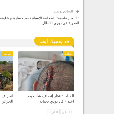
السابق بوست
“عناوين قاسية” للصحافة الإسبانية بعد خسارة برشلونة
المدوية في دوري الأبطال
قد يعجبك ايضا
حوادث
حوادث
القباب تنتظر إنصاف شاب بعد
انحراف ح
اعتداء كاد يودي بحياته
الجزائر
السابق
التالي