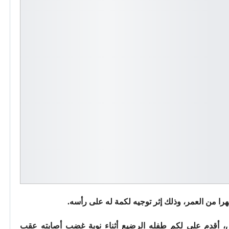
شهرا من العمر، وذلك إثر توجيه لكمة له على رأسه.
س، أقدم على لكم طفله الرضيع أثناء نوبة غضب أصابته عقب