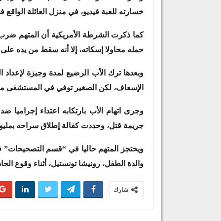
خسارته للعبة فيديو، في منزل العائلة الواقع ف
كما ذكرت الشرطة الأمريكية أن المتهم ضرب رأ
حمله محاولا إسكاته، إلا أنه سقط من يده على
وبعدها ترك الأب الرضيع لمدة وجيزة لإعداد
الإسعاف، لكن الصغير توفي في المستشفى متأث
وجرى اتهام الأب بارتكابه اعتداء إجراميا ض
جريمة قتل، وحددت كفالة إطلاق سراحه بمليون
ويحتجز المتهم حاليا في “قسم التصحيحات” ف
والدة الطفل، رونيشا تونستيل، أثناء وقوع الحادث
شارك