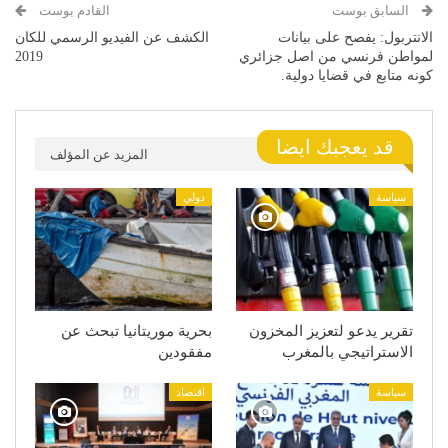
السابق بوست
القادم بوست
الانتربول: يفصح على بيانات
الكشف عن الفيديو الرسمي للكان
لمواطن فرنسي من اصل جزائري
2019
كونه متابع في قضايا دولية.
قد يعجبك ايضا
المزيد عن المؤلف
سياسة
دولي
تقرير يدعو لتعزيز المخزون
بحرية موريتانيا تبحث عن
الاستراتيجي بالمغرب
مفقودين
سياسة
اقتصاد