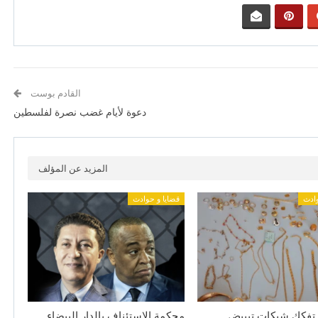
القادم بوست
دعوة لأيام غضب نصرة لفلسطين
المزيد عن المؤلف
وادث
قضايا و حوادث
 تفكك شبكات تبييض
محكمة الاستئناف بالدار البيضاء