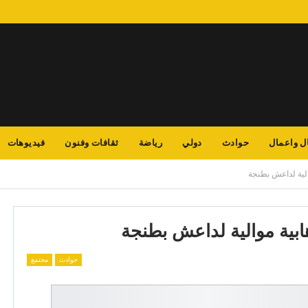
ل واعمال
حوادث
دولي
رياضة
ثقافات وفنون
فيديوهات
الية لداعش بطنجة
ابية موالية لداعش بطنجة
حوادث
مجتمع