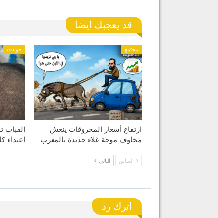
قد يعجبك ايضا
مجتمع
حوادث
ارتفاع أسعار المحروقات ينعش
القباب ت
مخاوف موجة غلاء جديدة بالمغرب
اعتداء كا
السابق
التالي
اترك رد