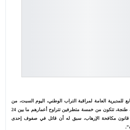
بع للمديرية العامة لمراقبة التراب الوطني، اليوم السبت، من
تفكيك خلية إرهابية موالية ل “داعش” بمدينة طنجة، تتكون من خمسة متطرفين تتراوح أعمارهم ما بين 24
ى قانون مكافحة الإرهاب، سبق له أن قاتل في صفوف إحدى
”.