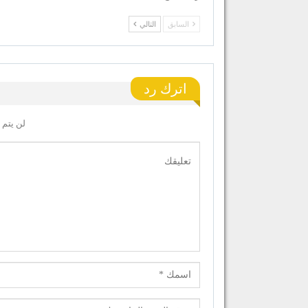
السابق
التالي
اترك رد
لن يتم 