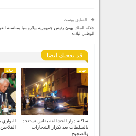
السابق بوست
جلالة الملك يهنئ رئيس جمهورية بيلاروسيا بمناسبة العي
الوطني لبلاده
قد يعجبك ايضا
جهات
جهات
ساكنة دوار الحشالفة بفاس تستنجد
البواري 
بالسلطات بعد تكرار الشجارات
الفلاحين
والضجيج