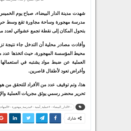
مدرسة مهجورة وساحة مجاورة تقع وسط حي ش
بتحول المكان إلى نقطة تجمع عشوائي لعدد من
وأفادت مصادر محلية أن التدخل جاء نتيجة تز
محيط المؤسسة المهجورة، حيث اتخذها عدد من
العملية عن ضبط مواد يشتبه في استعمالها لأ
وأغراض تعود لأطفال قاصرين.
هذا، وتم توقيف عدد من الأفراد للتحقق من هوي
تحرير محضر رسمي يوثق مجريات العملية والإج
- #الدار_البيضاء - #عملية_أمنية - #مدرسة_مهجورة - #المهاج
شارك