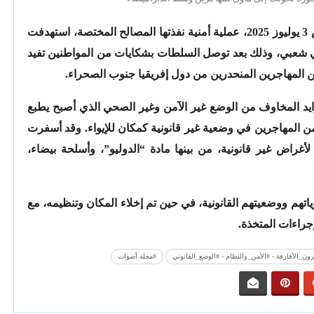
شهدت مدينة الدار البيضاء، صباح يوم الخميس 3 يوليوز 2025، عملية أمنية نفذتها المصالح المختصة، استهدفت
عبي، وذلك بعد توصل السلطات بشكايات من المواطنين تفيد
 المهاجرين المنحدرين من دول إفريقيا جنوب الصحراء.
ايد المخاوف من الوضع غير الآمن وغير الصحي الذي أصبح يطبع
 المهاجرين في وضعية غير قانونية كمكان للإيواء. وقد أسفرت
غراض غير قانونية، من بينها مادة “الدوليو”، وأسلحة بيضاء،
اتهم ووضعيتهم القانونية، في حين تم إخلاء المكان وتنظيمه، مع
راءات المتخذة.
رون_الأفارقة - #الأمن_والنظام - #الوضع_القانوني
#مجلة أصوات