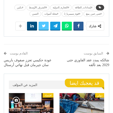
#إمدادات_الطاقة
#التجارة_الدولية
#الشرق_الأوسط
#بكين
#شي_جين_بينغ
#قوة_سيبيريا_2
#مجلة أصوات
الصين
شارك
السابق بوست
القادم بوست
شالكه يمدد عقد الفاوزي حتى
عودة حكيمي تعزز صفوف باريس
2029 بعد تألقه
سان جيرمان قبل نهائي أرسنال
قد يعجبك ايضا
المزيد عن المؤلف
دولي
اقتصاد