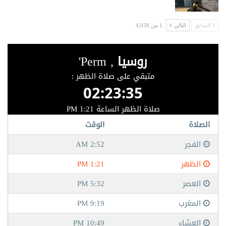
السابق
التالي
1 من 4,038