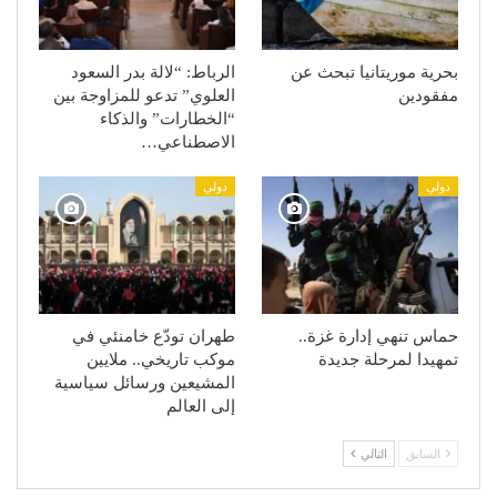
بحرية موريتانيا تبحث عن
الرباط: “لالة بدر السعود
مفقودين
العلوي” تدعو للمزاوجة بين
“الخطارات” والذكاء
الاصطناعي…
دولي
دولي
حماس تنهي إدارة غزة..
طهران تودّع خامنئي في
تمهيدا لمرحلة جديدة
موكب تاريخي.. ملايين
المشيعين ورسائل سياسية
إلى العالم
السابق
التالي